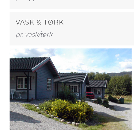
VASK & TØRK
pr. vask/tørk