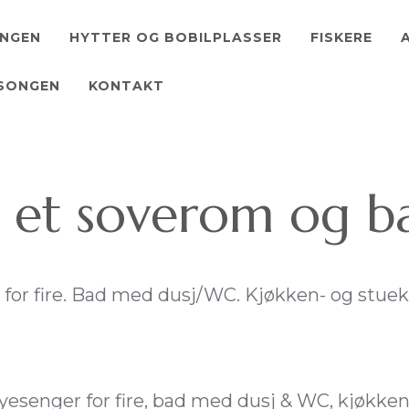
INGEN
HYTTER OG BOBILPLASSER
FISKERE
ESONGEN
KONTAKT
 et soverom og b
or fire. Bad med dusj/WC. Kjøkken- og stuekr
yesenger for fire, bad med dusj & WC, kjøkke