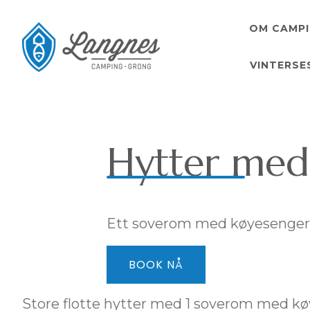
OM CAMP
VINTERS
Hytter med
Ett soverom med køyesenger f
BOOK NÅ
Store flotte hytter med 1 soverom med kø